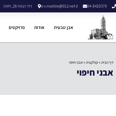
04-8410370
e.v.marble@012.net.il
רח' הנפח 26, חיפה
אבן טבעית
אודות
פרויקטים
דף הבית
»
קולקציה
»
אבני חיפוי
אבני חיפוי